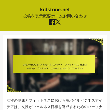
kidstone.net
投稿を表示
概要
ホーム
お問い合わせ
Skip
to
content
女性の健康とフィットネスにおけるモバイルビジネスアイ
デアは、女性がウェルネス目標を達成するためのパーソナ