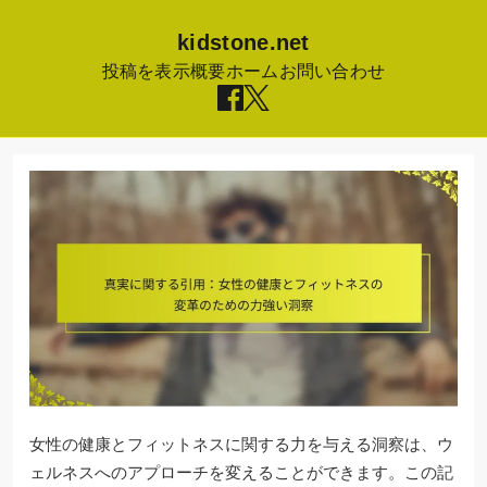
kidstone.net
投稿を表示
概要
ホーム
お問い合わせ
Skip
to
content
女性の健康とフィットネスに関する力を与える洞察は、ウ
ェルネスへのアプローチを変えることができます。この記