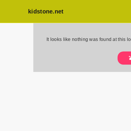
kidstone.net
Skip
to
It looks like nothing was found at this 
content