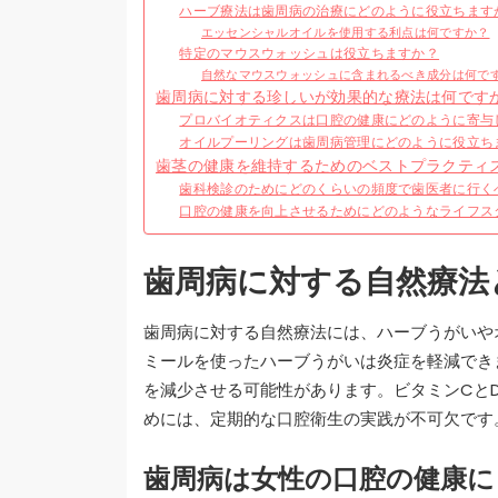
ハーブ療法は歯周病の治療にどのように役立ちます
エッセンシャルオイルを使用する利点は何ですか？
特定のマウスウォッシュは役立ちますか？
自然なマウスウォッシュに含まれるべき成分は何で
歯周病に対する珍しいが効果的な療法は何です
プロバイオティクスは口腔の健康にどのように寄与
オイルプーリングは歯周病管理にどのように役立ち
歯茎の健康を維持するためのベストプラクティ
歯科検診のためにどのくらいの頻度で歯医者に行く
口腔の健康を向上させるためにどのようなライフス
歯周病に対する自然療法
歯周病に対する自然療法には、ハーブうがいや
ミールを使ったハーブうがいは炎症を軽減でき
を減少させる可能性があります。ビタミンCと
めには、定期的な口腔衛生の実践が不可欠です
歯周病は女性の口腔の健康に