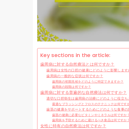
Key sections in the article:
歯周病に対する自然療法とは何ですか？
歯周病は女性の口腔の健康にどのように影響します
歯周病の一般的な症状は何ですか？
歯周病の初期兆候をどのように特定できますか？
歯周病の段階は何ですか？
歯周病に対する普遍的な自然療法は何ですか？
適切な口腔衛生は歯周病の治療にどのように役立ち
最適なブラッシングとフロスのテクニックは何です
歯茎の健康をサポートするためにどのような食事の
歯茎の健康に必要なビタミンやミネラルは何ですか
歯周病を予防するために避けるべき食品は何ですか
女性に特有の自然療法は何ですか？