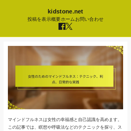
kidstone.net
投稿を表示
概要
ホーム
お問い合わせ
Skip
to
content
マインドフルネスは女性の幸福感と自己認識を高めます。
この記事では、瞑想や呼吸法などのテクニックを探り、ス