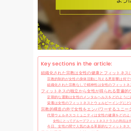
Key sections in the article:
組織化された宗教は女性の健康とフィットネス
宗教的制約が女性の身体活動に与える悪影響は何で
組織化された宗教なしで精神性は女性のフィットネ
フィットネスの独立から女性が得られる普遍的
定期的な運動は女性のメンタルヘルスをどのように
栄養は女性のフィットネスとウェルビーイングにど
宗教的構造の外で女性をエンパワーするユニー
代替ウェルネスコミュニティは女性の健康をどのよ
女性にとってグループフィットネスクラスの利点は
今日、女性の間で人気のある革新的なフィットネス