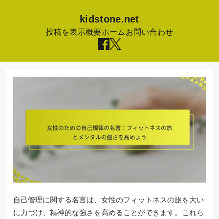
kidstone.net
投稿を表示
概要
ホーム
お問い合わせ
Skip
to
content
自己管理に関する名言は、女性のフィットネスの旅を大い
に力づけ、精神的な強さを高めることができます。これら