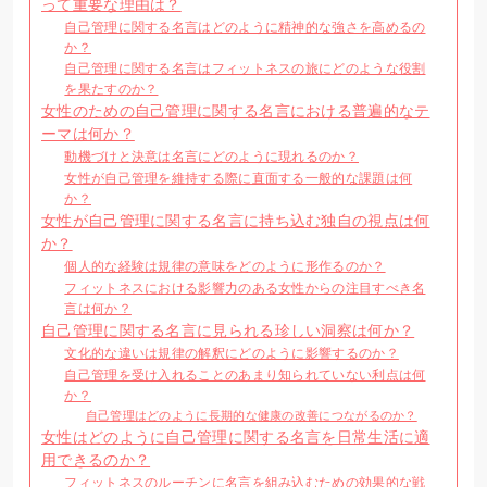
って重要な理由は？
自己管理に関する名言はどのように精神的な強さを高めるの
か？
自己管理に関する名言はフィットネスの旅にどのような役割
を果たすのか？
女性のための自己管理に関する名言における普遍的なテ
ーマは何か？
動機づけと決意は名言にどのように現れるのか？
女性が自己管理を維持する際に直面する一般的な課題は何
か？
女性が自己管理に関する名言に持ち込む独自の視点は何
か？
個人的な経験は規律の意味をどのように形作るのか？
フィットネスにおける影響力のある女性からの注目すべき名
言は何か？
自己管理に関する名言に見られる珍しい洞察は何か？
文化的な違いは規律の解釈にどのように影響するのか？
自己管理を受け入れることのあまり知られていない利点は何
か？
自己管理はどのように長期的な健康の改善につながるのか？
女性はどのように自己管理に関する名言を日常生活に適
用できるのか？
フィットネスのルーチンに名言を組み込むための効果的な戦