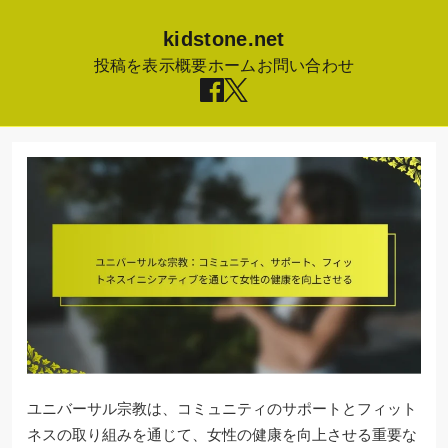
kidstone.net
投稿を表示
概要
ホーム
お問い合わせ
Skip
to
content
ユニバーサル宗教は、コミュニティのサポートとフィット
ネスの取り組みを通じて、女性の健康を向上させる重要な