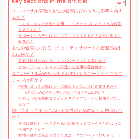
Key sections in the article:
ユニバーサル宗教は女性の健康にどのように影響を与え
るか？
コミュニティは女性の健康イニシアティブにどのような役割
を果たすか？
サポートシステムは女性のフィットネスをどのように向上さ
せるか？
女性の健康におけるコミュニティサポートの普遍的な利
点は何か？
共有経験はどのようにエンパワーメントを育むか？
グループフィットネスに関連する健康改善は何か？
ユニバーサル宗教から生まれているユニークなイニシア
ティブは何か？
信仰に基づく組織は女性の健康をどのように促進するか？
女性のために特別に設計されたプログラムは何か？
どのような革新的なフィットネスアプローチが採用されてい
るか？
信仰コミュニティにおける女性のための珍しい機会は何
か？
女性は健康リソースのために宗教ネットワークをどのように
活用できるか？
女性の健康に焦点を当てたユニークなイベントやリトリート